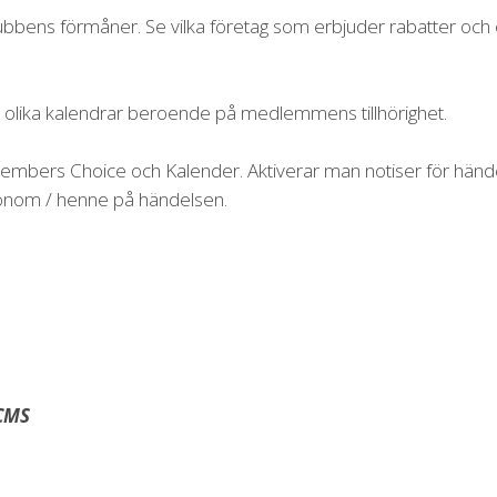
Klubbens förmåner. Se vilka företag som erbjuder rabatter 
isa olika kalendrar beroende på medlemmens tillhörighet.
mbers Choice och Kalender. Aktiverar man notiser för händels
om / henne på händelsen.
 CMS