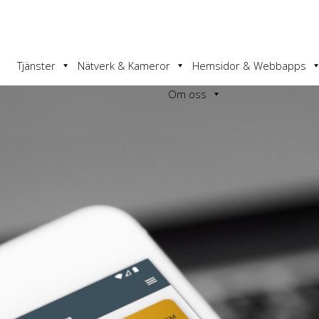
Tjänster
Nätverk & Kameror
Hemsidor & Webbapps
Om oss