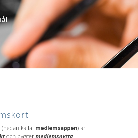
mål
emskort
t (nedan kallat
medlemsappen
) är
kt
och bygger
medlemsnytta
.