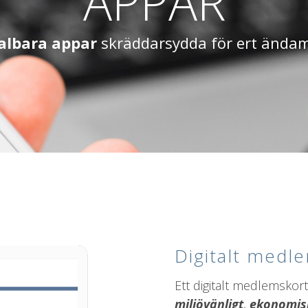
APPAR
albara
appar
skräddarsydda för ert ända
Digitalt medl
Ett digitalt medlemskor
miljövänligt
,
ekonomis