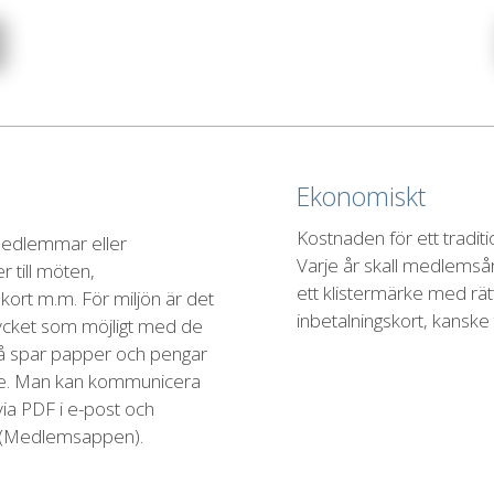
Ekonomiskt
Kostnaden för ett traditio
 medlemmar eller
Varje år skall medlemsår
r till möten,
ett klistermärke med rätt
kort m.m. För miljön är det
inbetalningskort, kansk
ycket som möjligt med de
då spar papper och pengar
ete. Man kan kommunicera
via PDF i e-post och
 (Medlemsappen).