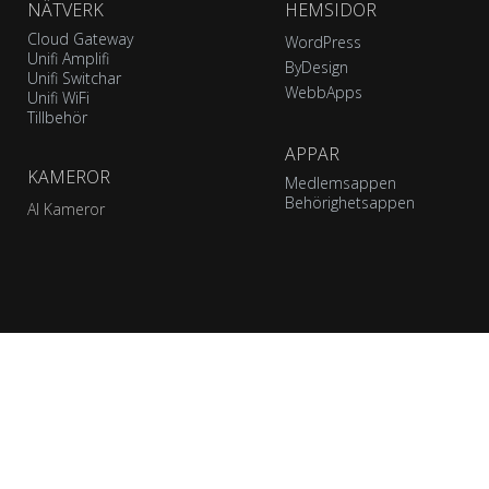
NÄTVERK
HEMSIDOR
Cloud Gateway
WordPress
Unifi Amplifi
ByDesign
Unifi Switchar
WebbApps
Unifi WiFi
Tillbehör
APPAR
KAMEROR
Medlemsappen
Behörighetsappen
AI Kameror