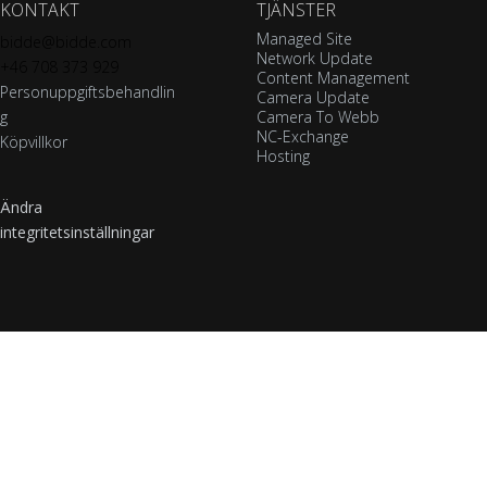
KONTAKT
TJÄNSTER
Managed Site
bidde@bidde.com
Network Update
+46 708 373 929
Content Management
Personuppgiftsbehandlin
Camera Update
g
Camera To Webb
NC-Exchange
Köpvillkor
Hosting
Ändra
integritetsinställningar