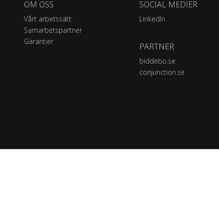
OM OSS
SOCIAL MEDIER
Vårt arbetssätt
LinkedIn
Samarbetspartner
Garantier
PARTNER
biddebo.se
conjunction.se