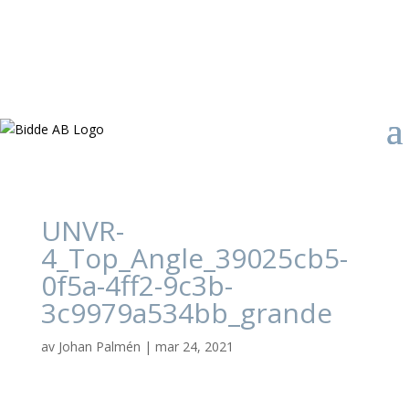
UNVR-
4_Top_Angle_39025cb5-
0f5a-4ff2-9c3b-
3c9979a534bb_grande
av
Johan Palmén
|
mar 24, 2021