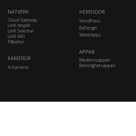
NÄTVERK
HEMSIDOR
Cloud Gateway
WordPress
Unifi Amplifi
ByDesign
Unifi Switchar
WebbApps
Unifi WiFi
Tillbehör
APPAR
KAMEROR
Medlemsappen
Behörighetsappen
AI Kameror