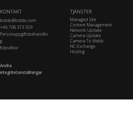
KONTAKT
TJÄNSTER
Managed Site
bidde@bidde.com
Content Management
+46 708 373 929
Network Update
Personuppgiftsbehandlin
Camera Update
g
Camera To Webb
NC-Exchange
Köpvillkor
Hosting
Ändra
integritetsinställningar