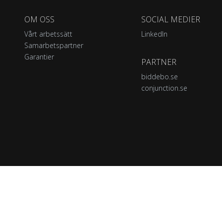
OM OSS
SOCIAL MEDIER
Vårt arbetssätt
LinkedIn
Samarbetspartner
Garantier
PARTNER
biddebo.se
conjunction.se