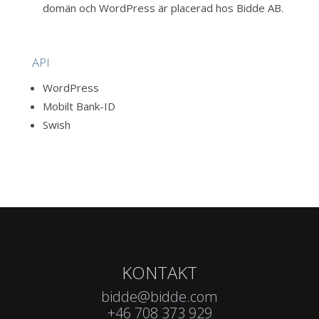
domän och WordPress är placerad hos Bidde AB.
API
WordPress
Mobilt Bank-ID
Swish
KONTAKT
bidde@bidde.com
+46 708 373 929