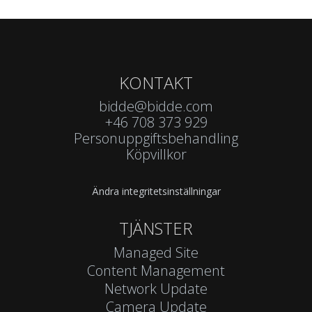
KONTAKT
bidde@bidde.com
+46 708 373 929
Personuppgiftsbehandling
Köpvillkor
Ändra integritetsinställningar
TJÄNSTER
Managed Site
Content Management
Network Update
Camera Update