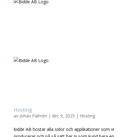
Hosting
av
Johan Palmén
|
dec 9, 2025
|
Hosting
bidde AB hostar alla sidor och applikationer som vi
producerar och på så sätt har ni som kund bara en