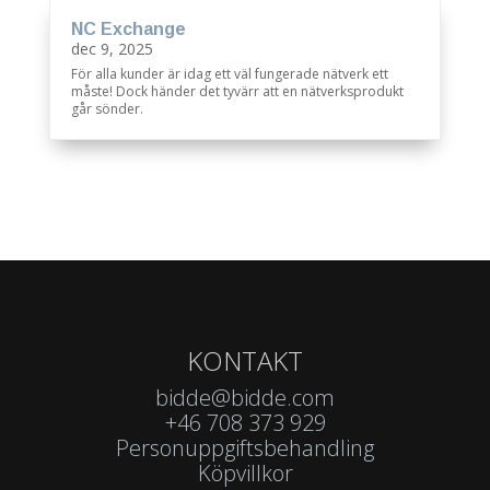
NC Exchange
dec 9, 2025
För alla kunder är idag ett väl fungerade nätverk ett
måste! Dock händer det tyvärr att en nätverksprodukt
går sönder.
KONTAKT
bidde@bidde.com
+46 708 373 929
Personuppgiftsbehandling
Köpvillkor