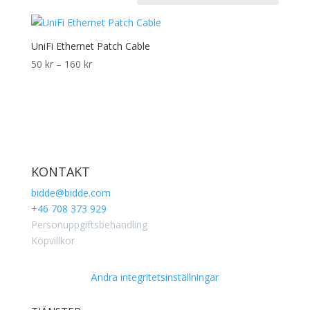
UniFi Ethernet Patch Cable
50
kr
–
160
kr
Prisintervall:
50 kr
till
160 kr
KONTAKT
bidde@bidde.com
+46 708 373 929
Personuppgiftsbehandling
Köpvillkor
Ändra integritetsinställningar