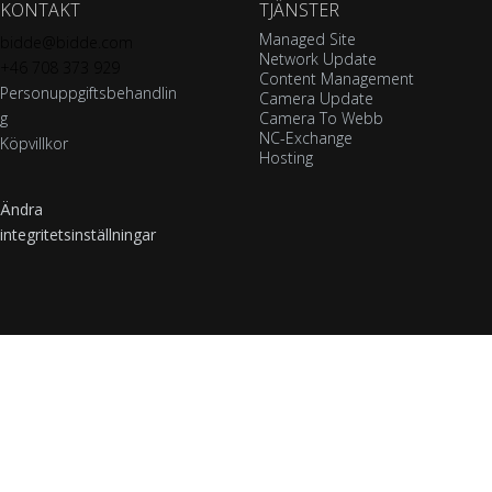
KONTAKT
TJÄNSTER
Managed Site
bidde@bidde.com
Network Update
+46 708 373 929
Content Management
Personuppgiftsbehandlin
Camera Update
g
Camera To Webb
NC-Exchange
Köpvillkor
Hosting
Ändra
integritetsinställningar