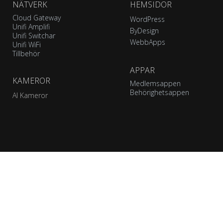
NÄTVERK
HEMSIDOR
Cloud Gateway
WordPress
Unifi Amplifi
ByDesign
Unifi Switchar
WebbApps
Unifi WiFi
Tillbehör
APPAR
KAMEROR
Medlemsappen
Behörighetsappen
AI Kameror