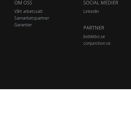
OM OSS
SOCIAL MEDIER
Vårt arbetssätt
LinkedIn
Samarbetspartner
Garantier
PARTNER
biddebo.se
conjunction.se