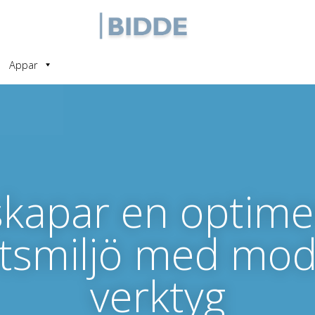
Appar
skapar en optim
tsmiljö med mo
verktyg