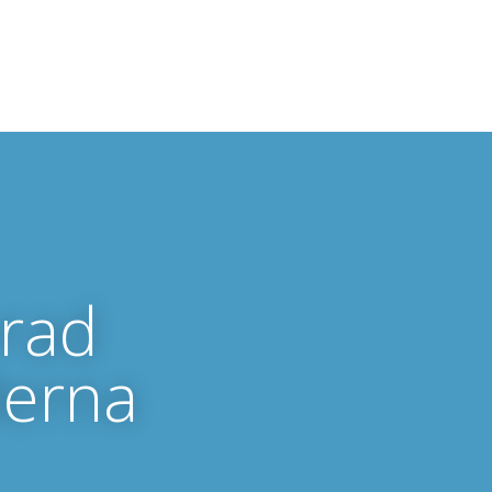
erad
derna