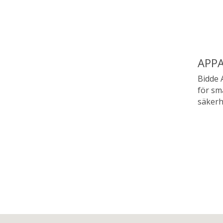
APP
Bidde 
för sm
säkerh