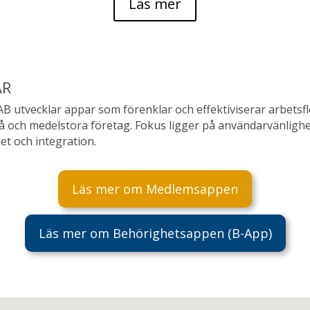
Läs mer
AR
AB utvecklar appar som förenklar och effektiviserar arbetsf
å och medelstora företag. Fokus ligger på användarvänlighe
et och integration.
Läs mer om Medlemsappen
Läs mer om Behörighetsappen (B-App)