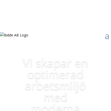
Vi skapar en
optimerad
arbetsmiljö
med
moderna