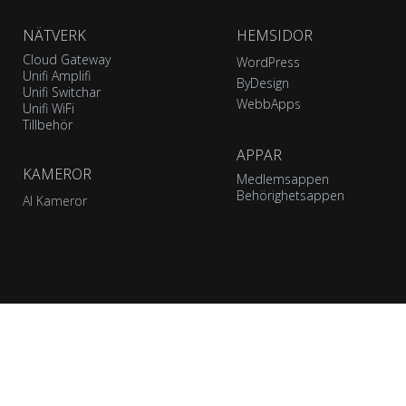
NÄTVERK
HEMSIDOR
Cloud Gateway
WordPress
Unifi Amplifi
ByDesign
Unifi Switchar
WebbApps
Unifi WiFi
Tillbehör
APPAR
KAMEROR
Medlemsappen
Behörighetsappen
AI Kameror