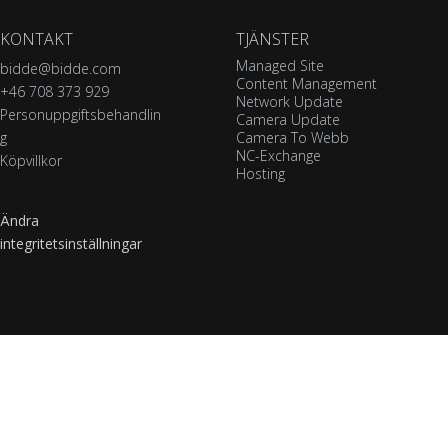
KONTAKT
TJÄNSTER
Managed Site
bidde@bidde.com
Content Management
+46 708 373 929
Network Update
Personuppgiftsbehandlin
Camera Update
g
Camera To Webb
NC-Exchange
Köpvillkor
Hosting
Ändra
integritetsinställningar