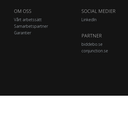
OM OSS
SOCIAL MEDIER
Vårt arbetssätt
LinkedIn
Samarbetspartner
Garantier
PARTNER
biddebo.se
conjunction.se