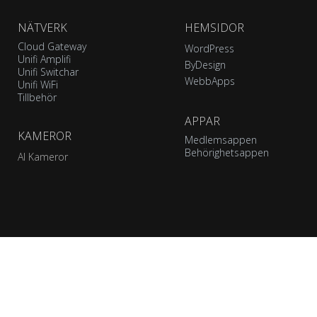
NÄTVERK
HEMSIDOR
Cloud Gateway
WordPress
Unifi Amplifi
ByDesign
Unifi Switchar
WebbApps
Unifi WiFi
Tillbehör
APPAR
KAMEROR
Medlemsappen
Behörighetsappen
AI Kameror