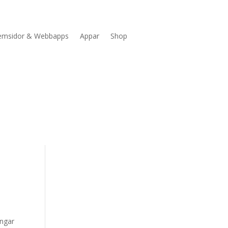
emsidor & Webbapps
Appar
Shop
ingar