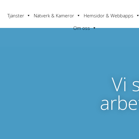
Tjänster
Nätverk & Kameror
Hemsidor & Webbapps
Om oss
Vi 
arbe