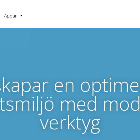
Appar
skapar en optim
tsmiljö med mo
verktyg