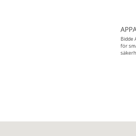
APP
Bidde 
för sm
säkerh