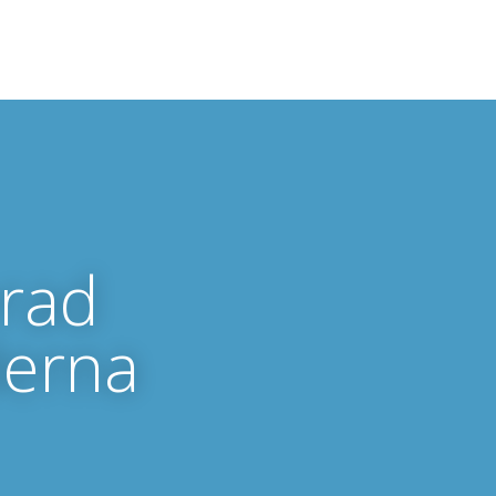
erad
derna