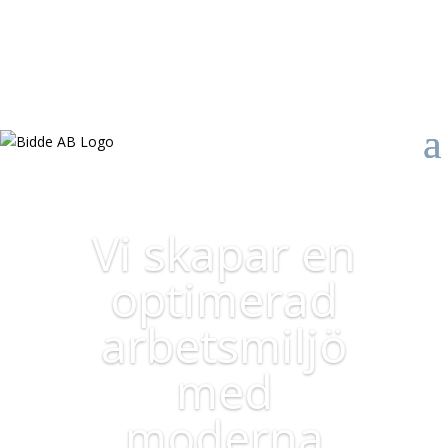
Vi skapar en
optimerad
arbetsmiljö
med
moderna