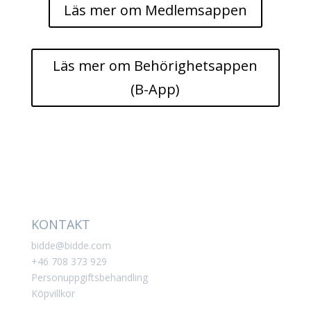
Läs mer om Medlemsappen
Läs mer om Behörighetsappen
(B-App)
KONTAKT
bidde@bidde.com
+46 708 373 929
Personuppgiftsbehandling
Köpvillkor