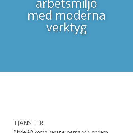
arbetsmiljö
med moderna
verktyg
TJÄNSTER
Bidde AB kombinerar expertis och modern