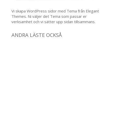
Vi skapa WordPress sidor med Tema från Elegant
Themes. Ni väljer det Tema som passar er
verksamhet och vi sätter upp sidan tillsammans.
ANDRA LÄSTE OCKSÅ
En kamerainstallation måste precis som en
nätverksinstallation uppdateras, detta för att hålla
prestanda och skydd.