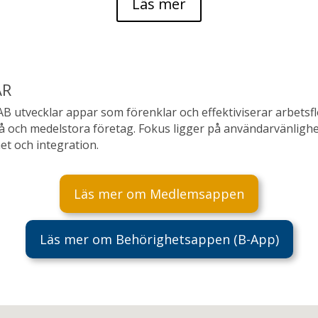
Läs mer
AR
AB utvecklar appar som förenklar och effektiviserar arbetsf
å och medelstora företag. Fokus ligger på användarvänlighe
et och integration.
Läs mer om Medlemsappen
Läs mer om Behörighetsappen (B-App)