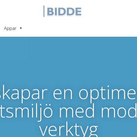
Appar
skapar en optim
tsmiljö med mo
verktyg