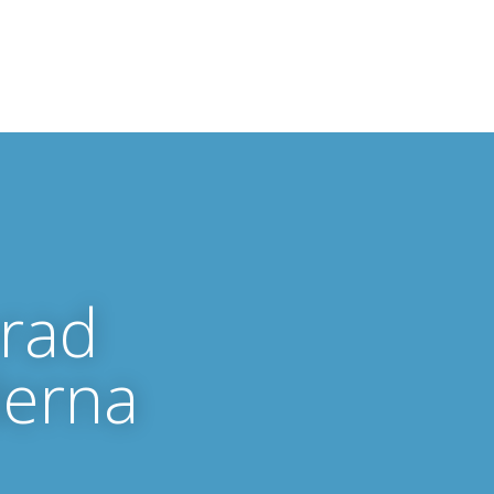
erad
derna