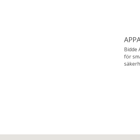
APP
Bidde 
för sm
säkerh